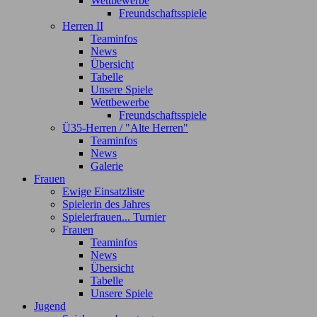
Wettbewerbe
Freundschaftsspiele
Herren II
Teaminfos
News
Übersicht
Tabelle
Unsere Spiele
Wettbewerbe
Freundschaftsspiele
Ü35-Herren / "Alte Herren"
Teaminfos
News
Galerie
Frauen
Ewige Einsatzliste
Spielerin des Jahres
Spielerfrauen... Turnier
Frauen
Teaminfos
News
Übersicht
Tabelle
Unsere Spiele
Jugend