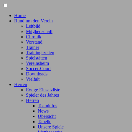
Home
Rund um den Verein
Leitbild
Mitgliedschaft
Chronik
Vorstand
Trainer
Trainingszeiten
Spielstätten
Vereinsheim
Soccer-Court
Downloads
Vielfalt
Herren
Ewige Einsatzliste
Spieler des Jahres
Herren
Teaminfos
News
Übersicht
Tabelle
Unsere Spiele