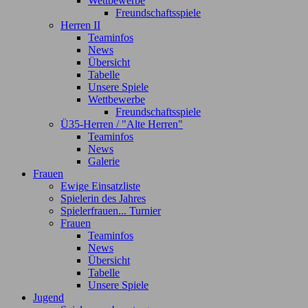
Wettbewerbe
Freundschaftsspiele
Herren II
Teaminfos
News
Übersicht
Tabelle
Unsere Spiele
Wettbewerbe
Freundschaftsspiele
Ü35-Herren / "Alte Herren"
Teaminfos
News
Galerie
Frauen
Ewige Einsatzliste
Spielerin des Jahres
Spielerfrauen... Turnier
Frauen
Teaminfos
News
Übersicht
Tabelle
Unsere Spiele
Jugend