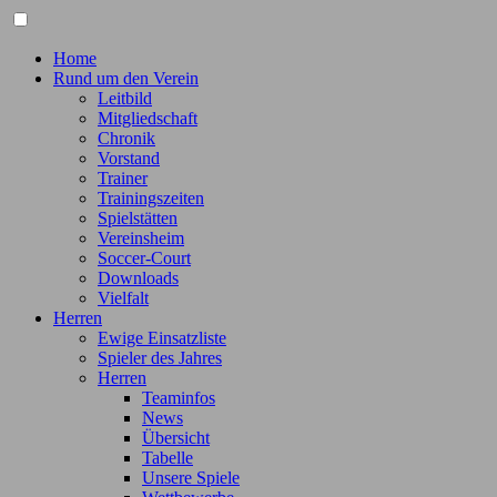
Home
Rund um den Verein
Leitbild
Mitgliedschaft
Chronik
Vorstand
Trainer
Trainingszeiten
Spielstätten
Vereinsheim
Soccer-Court
Downloads
Vielfalt
Herren
Ewige Einsatzliste
Spieler des Jahres
Herren
Teaminfos
News
Übersicht
Tabelle
Unsere Spiele