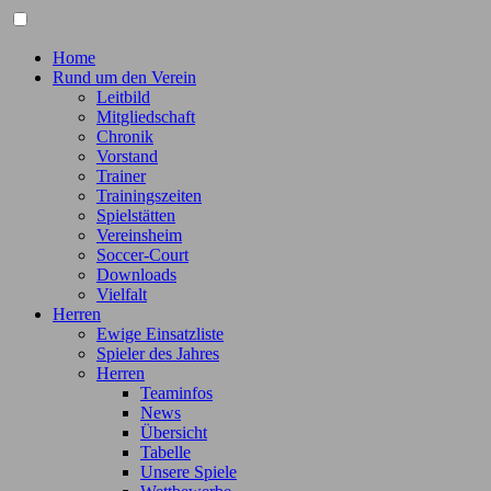
Home
Rund um den Verein
Leitbild
Mitgliedschaft
Chronik
Vorstand
Trainer
Trainingszeiten
Spielstätten
Vereinsheim
Soccer-Court
Downloads
Vielfalt
Herren
Ewige Einsatzliste
Spieler des Jahres
Herren
Teaminfos
News
Übersicht
Tabelle
Unsere Spiele