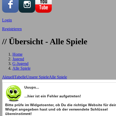
Login
Registrieren
// Übersicht - Alle Spiele
Home
Jugend
G-Jugend
Alle Spiele
Aktuell
Tabelle
Unsere Spiele
Alle Spiele