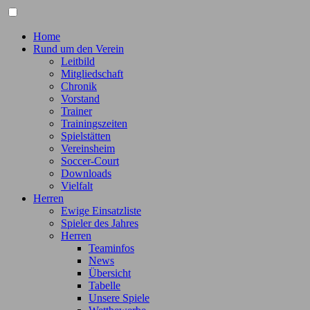
Home
Rund um den Verein
Leitbild
Mitgliedschaft
Chronik
Vorstand
Trainer
Trainingszeiten
Spielstätten
Vereinsheim
Soccer-Court
Downloads
Vielfalt
Herren
Ewige Einsatzliste
Spieler des Jahres
Herren
Teaminfos
News
Übersicht
Tabelle
Unsere Spiele