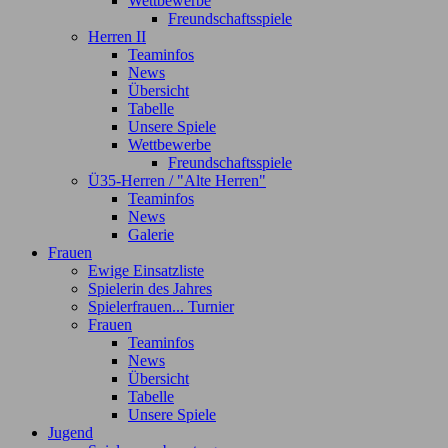
Wettbewerbe
Freundschaftsspiele
Herren II
Teaminfos
News
Übersicht
Tabelle
Unsere Spiele
Wettbewerbe
Freundschaftsspiele
Ü35-Herren / "Alte Herren"
Teaminfos
News
Galerie
Frauen
Ewige Einsatzliste
Spielerin des Jahres
Spielerfrauen... Turnier
Frauen
Teaminfos
News
Übersicht
Tabelle
Unsere Spiele
Jugend